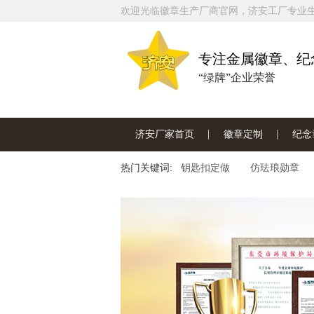
欢迎光临徽章生产厂商官网，济安工厂专业
专注金属徽章、纪
“绿牌”企业荣誉
济安厂家首页
徽章定制
纪念
热门关键词:
联系济安工厂
钥匙扣定做
仿珐琅勋章