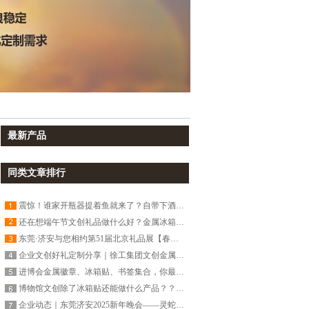
最新产品
同类文章排行
震惊！谁家开瓶器提着鱼就来了？自带下酒菜？
还在想端午节文创礼品做什么好？金属冰箱贴、徽章、书签、钥匙扣等等，即有创意又好玩！
东莞·济安与您相约第51届北京礼品展【春天之约】
企业文创好礼定制分享｜徐工集团文创金属徽章、冰箱贴、书签套装礼盒
进博会金属徽章、冰箱贴、书签集合，你最喜欢哪一款？
博物馆文创除了冰箱贴还能做什么产品？？？——东莞济安金属工艺品定制源头工厂
企业动态｜东莞济安2025新年晚会——灵蛇聚力，携手同行！