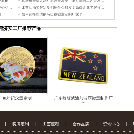
誉象征
真珐琅徽章定制厂家东莞济安：坚持珐琅工艺是发展也是传承！
东莞济安：这几种创意定制金属奖牌奖章，你心动了吗？
比赛活动奖牌定制都用什么材质？高端金属奖牌收藏纪念价值日益凸显
丽！
如何选择靠谱的马口铁徽章定制厂家？
莞济安工厂推荐产品
兔年纪念章定制
广东咬版烤漆加波丽徽章制作厂
家
|
奖牌定制
|
工艺流程
|
合作品牌
|
资讯中心
|