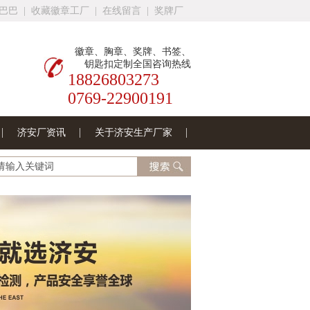
巴巴
|
收藏徽章工厂
|
在线留言
|
奖牌厂
徽章、胸章、奖牌、书签、
钥匙扣定制全国咨询热线
18826803273
0769-22900191
济安厂资讯
关于济安生产厂家