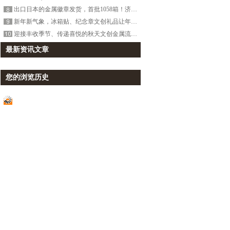
出口日本的金属徽章发货，首批1058箱！济安徽章定制工厂
新年新气象，冰箱贴、纪念章文创礼品让年味提前来敲门！
迎接丰收季节、传递喜悦的秋天文创金属流沙冰箱贴《秋收》
最新资讯文章
您的浏览历史