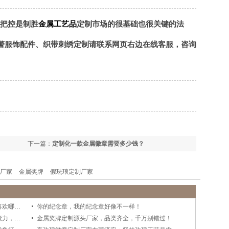
把控是制胜
金属工艺品
定制市场的很基础也很关键的法
警服饰配件、织带刺绣定制请联系网页右边在线客服，咨询
下一篇：
定制化一款金属徽章需要多少钱？
厂家
金属奖牌
假珐琅定制厂家
进博会金属徽章、冰箱贴、书签集合，你最喜欢哪一款？
你的纪念章，我的纪念章好像不一样！
企业动态｜东莞济安2025新年晚会——灵蛇聚力，携手同行！
金属奖牌定制源头厂家，品类齐全，千万别错过！