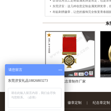
企业优秀员工定制金属奖牌是肯定，也是荣
布贴刺绣徽章，让您的服饰完全恢复青春靓
东
请您留言
东莞济安礼品18826803273
金属纪念章制作厂家
关于济安
|
徽章定制
|
纪念章定制