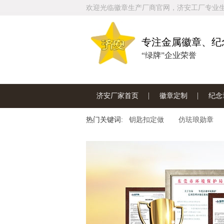
欢迎光临徽章生产厂商官网，济安工厂专业
专注金属徽章、纪
“绿牌”企业荣誉
济安厂家首页
徽章定制
纪念
热门关键词:
联系济安工厂
钥匙扣定做
仿珐琅勋章