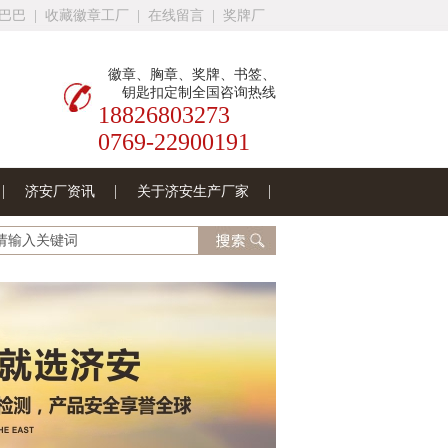
巴巴
|
收藏徽章工厂
|
在线留言
|
奖牌厂
徽章、胸章、奖牌、书签、
钥匙扣定制全国咨询热线
18826803273
0769-22900191
济安厂资讯
关于济安生产厂家