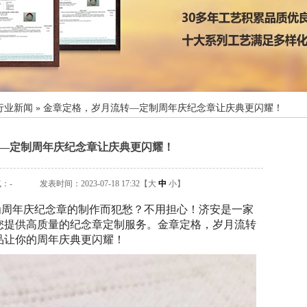
行业新闻
»
金章定格，岁月流转—定制周年庆纪念章让庆典更闪耀！
—定制周年庆纪念章让庆典更闪耀！
气：
-
发表时间：2023-07-18 17:32【
大
中
小
】
为周年庆纪念章的制作而犯愁？不用担心！济安是一家
您提供高质量的纪念章定制服务。金章定格，岁月流转
品让你的周年庆典更闪耀！