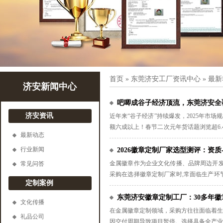
首页
»
东莞济安工厂资讯中心
»
最新
济安新闻中心
吧唧成谷子经济顶流，东莞济安全
济安资讯
近年来“谷子经济”持续爆发，2025年市场
额六成以上！春节二次元年货话题浏览超6
最新动态
有限公司，专注动漫IP、潮玩、文旅周边
口铁徽章定制多元工艺，帮助客户以小小吧
行业新闻
2026徽章定制厂家选型测评：资
金属徽章作为企业文化传播、品牌周边开发
常见问答
采购在选择徽章定制厂家时,常面临生产环
定制案例
齐等痛点。本次测评从实力、质量、服务、
东莞济安徽章定制工厂：30多年
文化传播
在金属徽章定制领域，采购方往往面临着生
礼品公司
因交付周期导致项目暂停。选择具备全产业