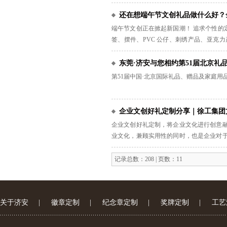
还在想端午节文创礼品做什么好？
端午节文创正在掀起新国潮！ 追求个性的
签、摆件、PVC 公仔、刺绣产品、亚克
性，定制专属你的高光时刻 。
东莞·济安与您相约第51届北京礼
第51届中国·北京国际礼品、赠品及家庭用品
企业文创好礼定制分享｜徐工集团
企业文创好礼定制，将企业文化进行创意融
业文化，兼顾实用性的同时，也是企业对于
人惊叹的企业文创好礼，让您的企业文化散
记录总数：208 | 页数：11
关于济安
|
徽章定制
|
纪念章定制
|
奖牌定制
|
工艺