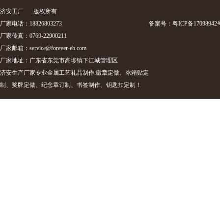
济安工厂
版权所有
厂家电话：18826803273
备案号：
粤ICP备17098942
厂家传真：0769-22900211
厂家邮箱：
service@forever-eb.com
厂家地址：广东省东莞市高埗镇下江城管理区
济安生产厂家专业金属工艺礼品制作:徽章定做、冰箱贴定
制、奖牌定做、纪念章订制、书签制作、钥匙扣定制！