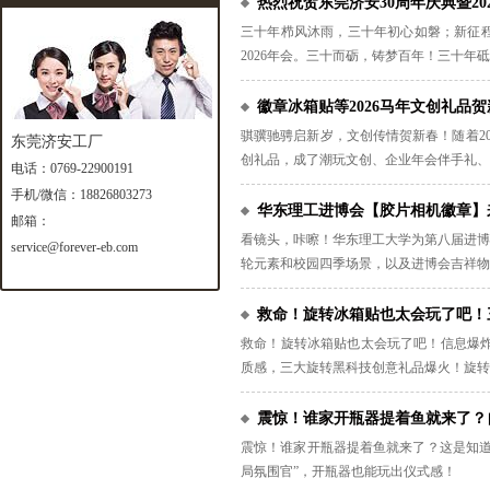
热烈祝贺东莞济安30周年庆典暨20
三十年栉风沐雨，三十年初心如磐；新征程
2026年会。三十而砺，铸梦百年！三十
追求，朝着百年企业的目标迈进。
徽章冰箱贴等2026马年文创礼品
骐骥驰骋启新岁，文创传情贺新春！随着20
东莞济安工厂
创礼品，成了潮玩文创、企业年会伴手礼、
电话：
0769-22900191
一款都藏着满满的年味与匠心！快一起来看
手机/微信：
18826803273
华东理工进博会【胶片相机徽章】
邮箱：
看镜头，咔嚓！华东理工大学为第八届进博
service@forever-eb.com
轮元素和校园四季场景，以及进博会吉祥物
徽章定制案例，需要定制创意徽章、潮玩徽
救命！旋转冰箱贴也太会玩了吧！
救命！旋转冰箱贴也太会玩了吧！信息爆炸
质感，三大旋转黑科技创意礼品爆火！旋转
震惊！谁家开瓶器提着鱼就来了？
震惊！谁家开瓶器提着鱼就来了？这是知道
局氛围官”，开瓶器也能玩出仪式感！