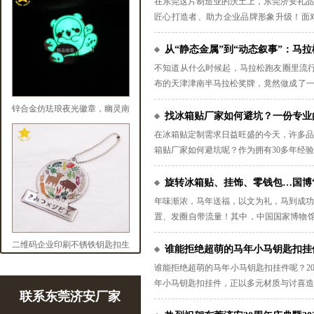
在东莞这片制造业的沃土上，东莞济安礼品
匠心打造者、助力企业品牌形象升级！面对
务”。
从“静态金属”到“动态叙事”：马
不知道从什么时候起，马拉松跑友圈里流行
布的天津津南半马拉松奖牌，竟然做成了一
晶莹的都江堰“蓝眼泪”嵌入了奖牌中央，
锌合金仿珐琅夜光徽章，幽灵南
事”：马拉松奖牌定制的“内卷”与破局！
找冰箱贴厂家如何避坑？一份专业
瓜暗夜微光，定格万圣节趣味！
在冰箱贴定制需求日益旺盛的今天，许多品
箱贴厂家如何避坑呢？作为拥有30多年经
旋转冰箱贴、挂饰、零钱包…国博
年味渐浓，马年送福，以文为礼，马到成功
置、发圈自带流量！其中，中国国家博物馆
鸣”与“创新融合”的双向奔！
二维码企业印刷不锈铁钥匙扣生
谁能拒绝超萌的马年小马钥匙扣挂
产
谁能拒绝超萌的马年小马钥匙扣挂件呢？20
年小马钥匙扣挂件，正以多元材质与讨喜造
联系东莞济安厂家