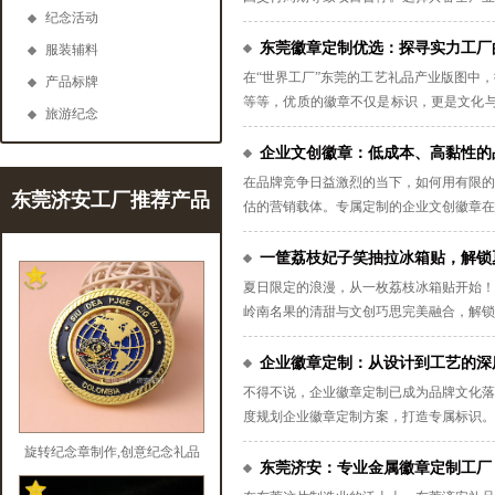
纪念活动
有限公司：30多年徽章定制源头大厂的产
东莞徽章定制优选：探寻实力工厂
服装辅料
在“世界工厂”东莞的工艺礼品产业版图中
产品标牌
等等，优质的徽章不仅是标识，更是文化与
旅游纪念
十余年的深耕积淀，成为行业内外公认的实
企业文创徽章：低成本、高黏性的
在品牌竞争日益激烈的当下，如何用有限的
东莞济安工厂推荐产品
估的营销载体。专属定制的企业文创徽章在
一筐荔枝妃子笑抽拉冰箱贴，解锁
夏日限定的浪漫，从一枚荔枝冰箱贴开始！
岭南名果的清甜与文创巧思完美融合，解锁
企业徽章定制：从设计到工艺的深
不得不说，企业徽章定制已成为品牌文化落
度规划企业徽章定制方案，打造专属标识。
旋转纪念章制作,创意纪念礼品
东莞济安：专业金属徽章定制工厂