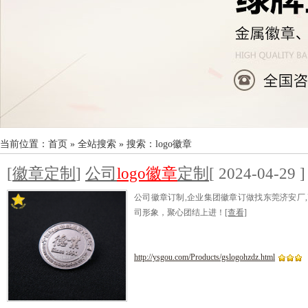
当前位置：
首页
»
全站搜索
» 搜索：logo徽章
[
徽章定制
]
公司
logo徽章
定制
[ 2024-04-29 ]
公司徽章订制,企业集团徽章订做找东莞济安厂
司形象，聚心团结上进！
[查看]
http://ysgou.com/Products/gslogohzdz.html