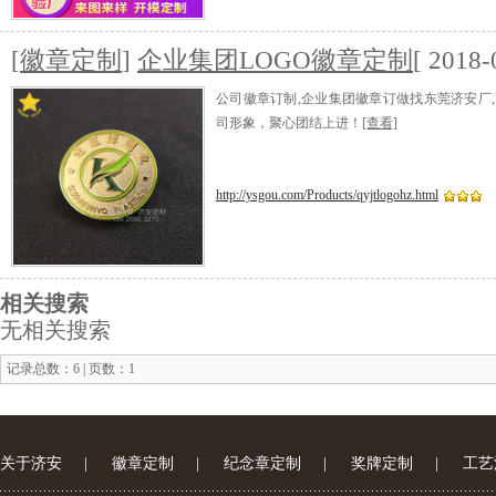
[
徽章定制
]
企业集团LOGO徽章定制
[ 2018-
公司徽章订制,企业集团徽章订做找东莞济安厂
司形象，聚心团结上进！
[查看]
http://ysgou.com/Products/qyjtlogohz.html
相关搜索
无相关搜索
记录总数：6 | 页数：1
关于济安
|
徽章定制
|
纪念章定制
|
奖牌定制
|
工艺