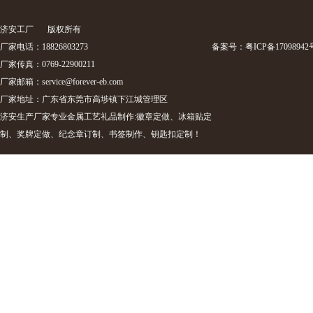
济安工厂
版权所有
厂家电话：18826803273
备案号：
粤ICP备17098942
厂家传真：0769-22900211
厂家邮箱：
service@forever-eb.com
厂家地址：广东省东莞市高埗镇下江城管理区
济安生产厂家专业金属工艺礼品制作:徽章定做、冰箱贴定
制、奖牌定做、纪念章订制、书签制作、钥匙扣定制！