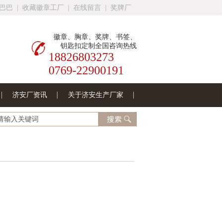
巴巴
|
收藏徽章工厂
|
在线留言
|
奖牌厂
徽章、胸章、奖牌、书签、
钥匙扣定制全国咨询热线
18826803273
0769-22900191
济安厂资讯
关于济安生产厂家