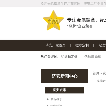
欢迎光临徽章生产厂商官网，济安工厂专业
专注金属徽章、纪
“绿牌”企业荣誉
济安厂家首页
徽章定制
纪念
热门关键词:
联系济安工厂
钥匙扣定做
仿珐琅勋章
首页
»
济安新闻中心
奖牌定
济安资讯
最新动态